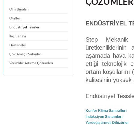
ÇÖZÜMLER
Ofis Binaları
Oteller
ENDÜSTRİYEL T
Endüstriyel Tesisler
İlaç Sanayi
Step Mekanik E
Hastaneler
üretkenliklerinin
aşamada hava kali
Çok Amaçlı Salonlar
ettiği teknolojik
Verimlilik Artırma Çözümleri
ortam koşullarını 
kalitesinin yüksek
Endüstriyel Tesisle
Konfor Klima Santralleri
İndüksiyon Sistemleri
Yerdeğiştirmeli Difüzörler