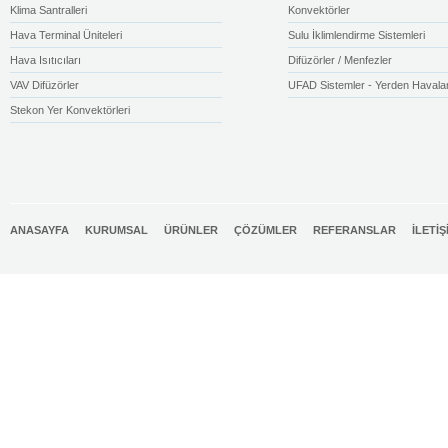
Klima Santralleri
Konvektörler
Hava Terminal Üniteleri
Sulu İklimlendirme Sistemleri
Hava Isıtıcıları
Difüzörler / Menfezler
VAV Difüzörler
UFAD Sistemler - Yerden Havala
Stekon Yer Konvektörleri
ANASAYFA
KURUMSAL
ÜRÜNLER
ÇÖZÜMLER
REFERANSLAR
İLETİŞ