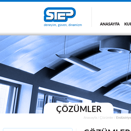
ANASAYFA
KU
deneyim, güven, dinamizm
ÇÖZÜMLER
Anasayfa
/
Çözümler
/
Endüstriye