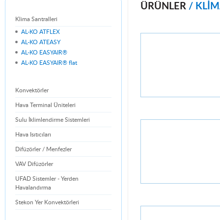
ÜRÜNLER
/ KLİ
Klima Santralleri
AL-KO ATFLEX
AL-KO ATEASY
AL-KO EASYAIR®
AL-KO EASYAIR® flat
Konvektörler
Hava Terminal Üniteleri
Sulu İklimlendirme Sistemleri
Hava Isıtıcıları
Difüzörler / Menfezler
VAV Difüzörler
UFAD Sistemler - Yerden
Havalandırma
Stekon Yer Konvektörleri