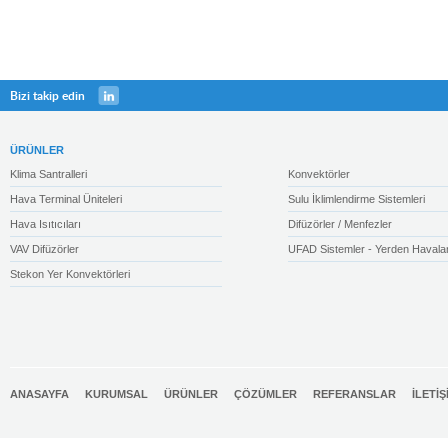
Bizi takip edin
ÜRÜNLER
Klima Santralleri
Konvektörler
Hava Terminal Üniteleri
Sulu İklimlendirme Sistemleri
Hava Isıtıcıları
Difüzörler / Menfezler
VAV Difüzörler
UFAD Sistemler - Yerden Havala
Stekon Yer Konvektörleri
ANASAYFA
KURUMSAL
ÜRÜNLER
ÇÖZÜMLER
REFERANSLAR
İLETİŞ