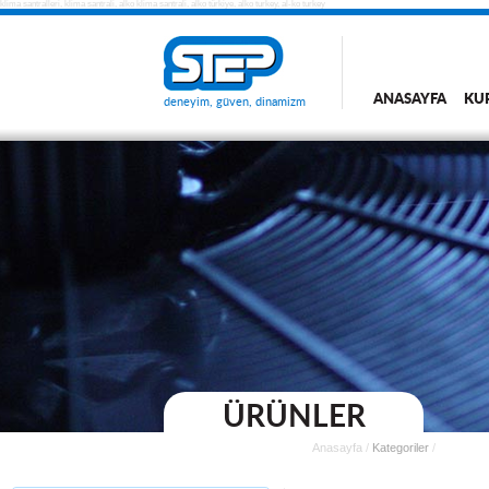
klima santralleri, klima santrali, alko klima santrali, alko türkiye, alko turkey, al-ko turkey
ANASAYFA
KU
deneyim, güven, dinamizm
ÜRÜNLER
Anasayfa
/
Kategoriler
/