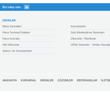
Bizi takip edin
ÜRÜNLER
Klima Santralleri
Konvektörler
Hava Terminal Üniteleri
Sulu İklimlendirme Sistemleri
Hava Isıtıcıları
Difüzörler / Menfezler
VAV Difüzörler
UFAD Sistemler - Yerden Havala
Stekon Yer Konvektörleri
ANASAYFA
KURUMSAL
ÜRÜNLER
ÇÖZÜMLER
REFERANSLAR
İLETİŞ