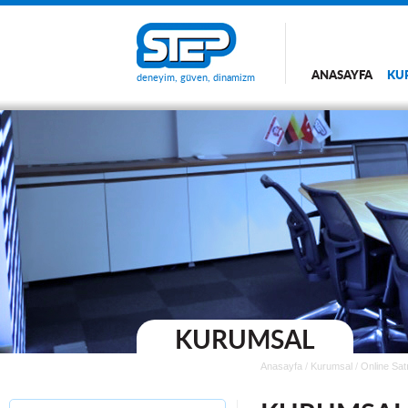
ANASAYFA
KU
deneyim, güven, dinamizm
KURUMSAL
Anasayfa
/
Kurumsal
/
Online Sat