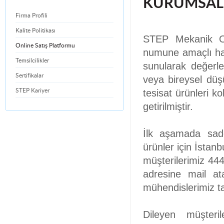
KURUMSAL
Firma Profili
Kalite Politikası
STEP Mekanik On
Online Satış Platformu
numune amaçlı haz
Temsilcilikler
sunularak değerle
Sertifikalar
veya bireysel düşü
tesisat ürünleri ko
STEP Kariyer
getirilmiştir.
İlk aşamada sade
ürünler için İstan
müşterilerimiz 44
adresine mail ata
mühendislerimiz ta
Dileyen müşteri